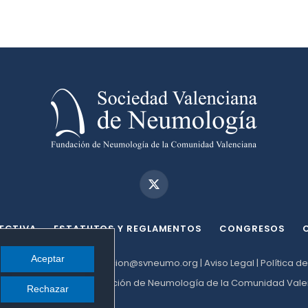
Twitter
ECTIVA
ESTATUTOS Y REGLAMENTOS
CONGRESOS
Aceptar
3 València |
administracion@svneumo.org
|
Aviso Legal
|
Política d
a de Neumología - Fundación de Neumología de la Comunidad Vale
Rechazar