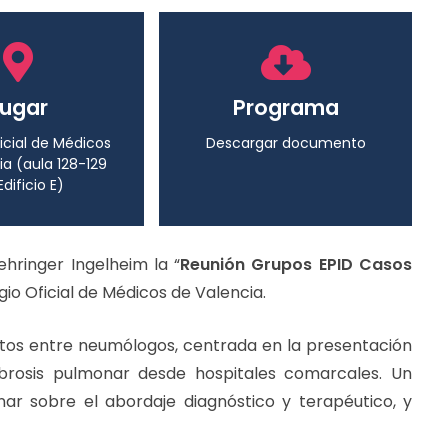
Lugar
Programa
icial de Médicos
Descargar documento
ia (aula 128-129
Edificio E)
ehringer Ingelheim la “
Reunión Grupos EPID Casos
egio Oficial de Médicos de Valencia.
ntos entre neumólogos, centrada en la presentación
ibrosis pulmonar desde hospitales comarcales. Un
nar sobre el abordaje diagnóstico y terapéutico, y